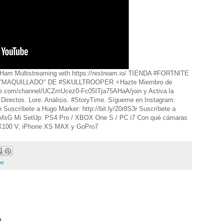
Qk0Ham Multistreaming with https://restream.io/ TIENDA #FORTNITE
"MAQUILLADO" DE #SKULLTROOPER ⚡️Hazte Miembro de
be.com/channel/UCZmUcez0-Fc05ITja75AHaA/join y Activa la
Directos. Lore. Análisis. #StoryTime. Sígueme en Instagram:
Suscríbete a Hugo Marker: http://bit.ly/20r8S3r Suscríbete a
V3LMsG Mi SetUp: PS4 Pro / XBOX One S / PC i7 Con qué cámaras
X100 V, iPhone XS MAX y GoPro7
be
o