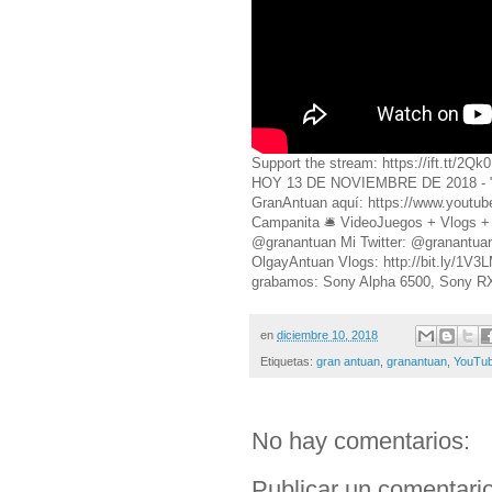
Support the stream: https://ift.tt/2
HOY 13 DE NOVIEMBRE DE 2018 - 
GranAntuan aquí: https://www.youtu
Campanita 🛎 VideoJuegos + Vlogs + 
@granantuan Mi Twitter: @granantuan 
OlgayAntuan Vlogs: http://bit.ly/1
grabamos: Sony Alpha 6500, Sony R
en
diciembre 10, 2018
Etiquetas:
gran antuan
,
granantuan
,
YouTu
No hay comentarios:
Publicar un comentari