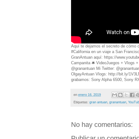
Aquí te dejamos el secreto de cómo 
#California en un viaje a San Franci
GranAntuan aquí: https://www.youtu
Campanita 🛎 VideoJuegos + Vlogs + 
@granantuan Mi Twitter: @granantuan 
OlgayAntuan Vlogs: http://bit.ly/1
grabamos: Sony Alpha 6500, Sony R
en
enero 16, 2019
Etiquetas:
gran antuan
,
granantuan
,
YouTu
No hay comentarios:
Publicar un comentari