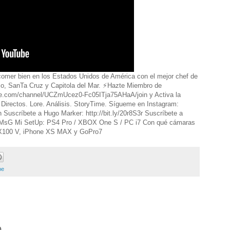
comer bien en los Estados Unidos de América con el mejor chef de
sco, SanTa Cruz y Capitola del Mar. ⚡️Hazte Miembro de
be.com/channel/UCZmUcez0-Fc05ITja75AHaA/join y Activa la
Directos. Lore. Análisis. StoryTime. Sígueme en Instagram:
Suscríbete a Hugo Marker: http://bit.ly/20r8S3r Suscríbete a
V3LMsG Mi SetUp: PS4 Pro / XBOX One S / PC i7 Con qué cámaras
X100 V, iPhone XS MAX y GoPro7
be
o